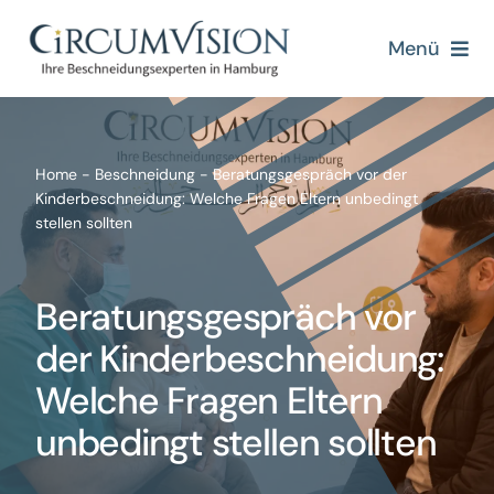
Zum
Inhalt
Menü
springen
Home
Über uns
Home
-
Beschneidung
-
Beratungsgespräch vor der
Kinderbeschneidung: Welche Fragen Eltern unbedingt
stellen sollten
Beschneidung
Beratungsgespräch vor
Beschneidungsmethoden
der Kinderbeschneidung:
Blogs
Welche Fragen Eltern
unbedingt stellen sollten
Kontakt