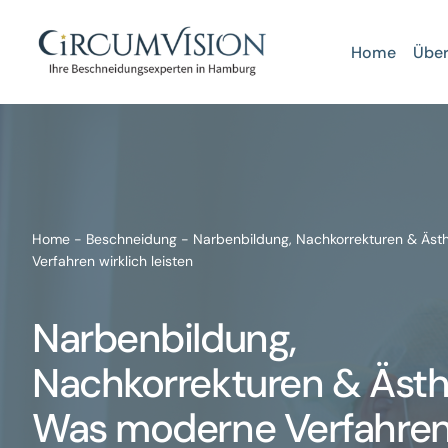
Zum
Inhalt
Home
Über
springen
Home
-
Beschneidung
-
Narbenbildung, Nachkorrekturen & Äst
Verfahren wirklich leisten
Narbenbildung,
Nachkorrekturen & Ästhe
Was moderne Verfahre