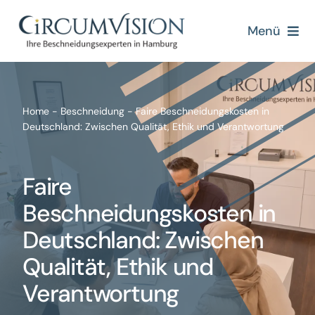
Zum
Inhalt
Menü
springen
Home
Über uns
Home
-
Beschneidung
-
Faire Beschneidungskosten in
Deutschland: Zwischen Qualität, Ethik und Verantwortung
Beschneidung
Faire
Beschneidungsmethoden
Beschneidungskosten in
Deutschland: Zwischen
Blogs
Qualität, Ethik und
Kontakt
Verantwortung