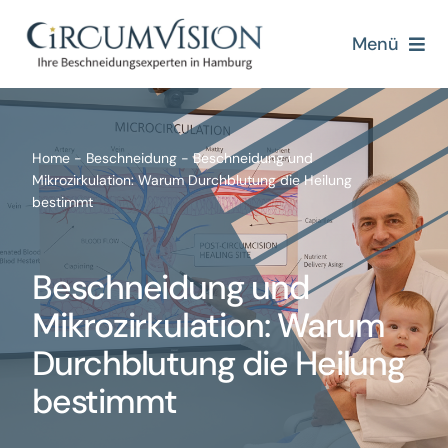
Zum
Inhalt
Menü
springen
Home
Über uns
Home
-
Beschneidung
-
Beschneidung und
Mikrozirkulation: Warum Durchblutung die Heilung
bestimmt
Beschneidung
Beschneidung und
Beschneidungsmethoden
Mikrozirkulation: Warum
Blogs
Durchblutung die Heilung
bestimmt
Kontakt